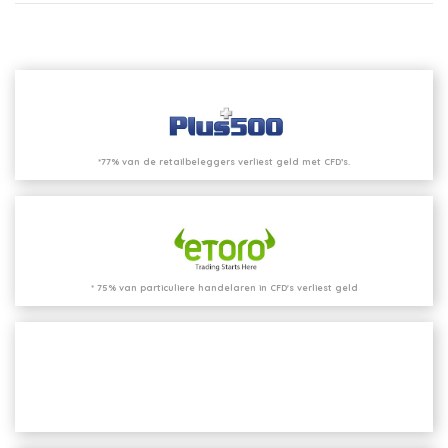
*77% van de retailbeleggers verliest geld met CFD’s.
* 75% van particuliere handelaren in CFD's verliest geld