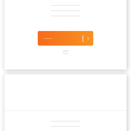
-----
----