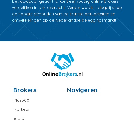
betrouwbaar geacht! U kunt eenvoudig online brokers
vergelijken in ons overzicht. Verder wordt u dagelijks op
de hoogte gehouden van de laatste actualiteiten en
ontwikkelingen op de Nederlandse beleggingsmarkt!
Brokers
Navigeren
Plus500
Markets
eToro