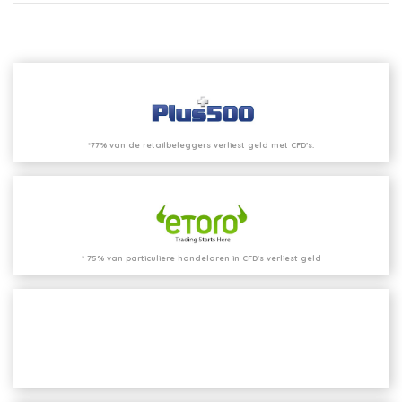
*77% van de retailbeleggers verliest geld met CFD’s.
* 75% van particuliere handelaren in CFD's verliest geld