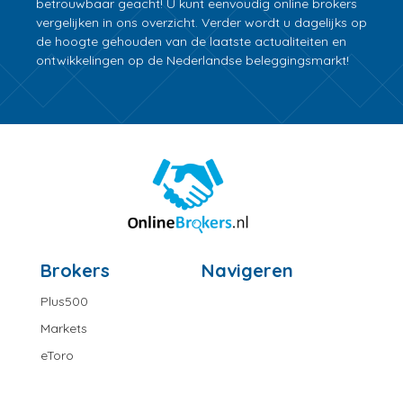
betrouwbaar geacht! U kunt eenvoudig online brokers
vergelijken in ons overzicht. Verder wordt u dagelijks op
de hoogte gehouden van de laatste actualiteiten en
ontwikkelingen op de Nederlandse beleggingsmarkt!
Brokers
Navigeren
Plus500
Markets
eToro