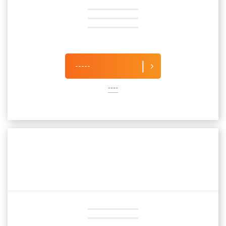
-----
----