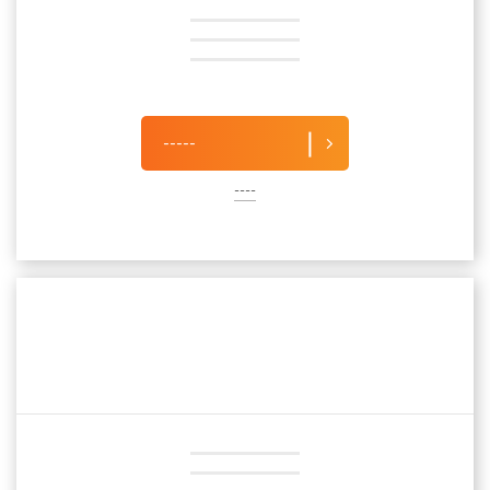
-----
----