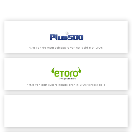
*77% van de retailbeleggers verliest geld met CFD’s.
* 75% van particuliere handelaren in CFD's verliest geld