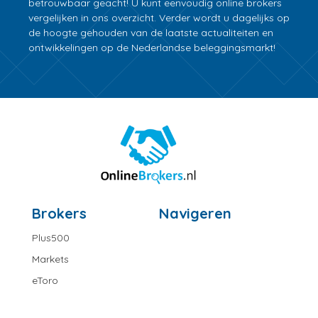
betrouwbaar geacht! U kunt eenvoudig online brokers
vergelijken in ons overzicht. Verder wordt u dagelijks op
de hoogte gehouden van de laatste actualiteiten en
ontwikkelingen op de Nederlandse beleggingsmarkt!
Brokers
Navigeren
Plus500
Markets
eToro