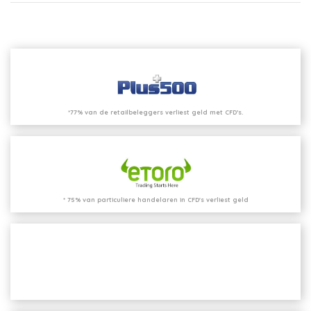
*77% van de retailbeleggers verliest geld met CFD’s.
* 75% van particuliere handelaren in CFD's verliest geld