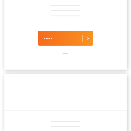
-----
----