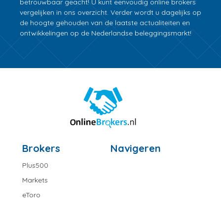
betrouwbaar geacht! U kunt eenvoudig online brokers
vergelijken in ons overzicht. Verder wordt u dagelijks op
de hoogte gehouden van de laatste actualiteiten en
ontwikkelingen op de Nederlandse beleggingsmarkt!
Brokers
Navigeren
Plus500
Markets
eToro