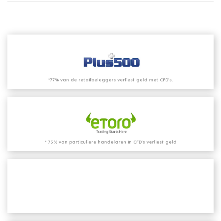
*77% van de retailbeleggers verliest geld met CFD’s.
* 75% van particuliere handelaren in CFD's verliest geld