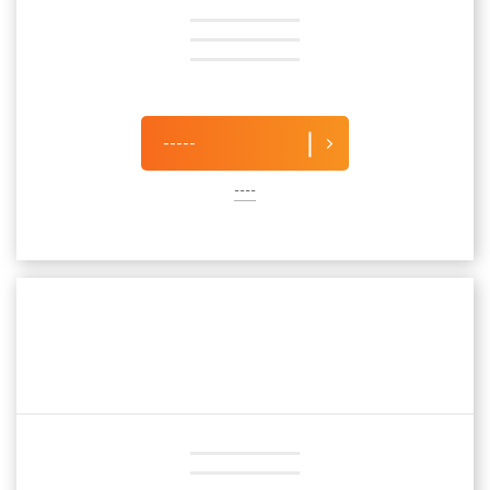
-----
----