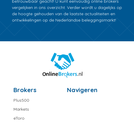
betrouwbaar geacht! U kunt eenvoudig online brokers
vergelijken in ons overzicht. Verder wordt u dagelijks op
de hoogte gehouden van de laatste actualiteiten en
ontwikkelingen op de Nederlandse beleggingsmarkt!
Brokers
Navigeren
Plus500
Markets
eToro