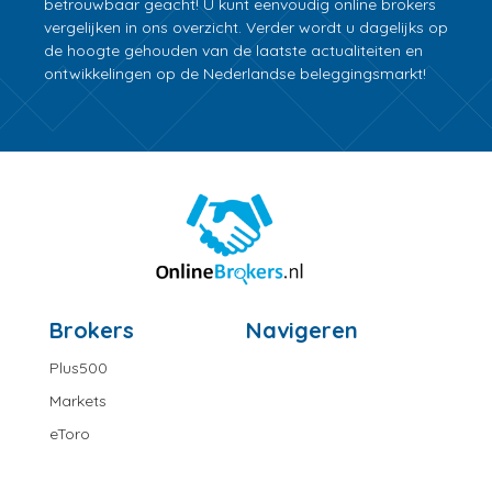
betrouwbaar geacht! U kunt eenvoudig online brokers
vergelijken in ons overzicht. Verder wordt u dagelijks op
de hoogte gehouden van de laatste actualiteiten en
ontwikkelingen op de Nederlandse beleggingsmarkt!
Brokers
Navigeren
Plus500
Markets
eToro