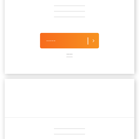
-----
----