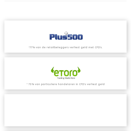
*77% van de retailbeleggers verliest geld met CFD’s.
* 75% van particuliere handelaren in CFD's verliest geld