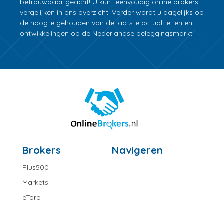
betrouwbaar geacht! U kunt eenvoudig online brokers
vergelijken in ons overzicht. Verder wordt u dagelijks op
de hoogte gehouden van de laatste actualiteiten en
ontwikkelingen op de Nederlandse beleggingsmarkt!
Brokers
Navigeren
Plus500
Markets
eToro