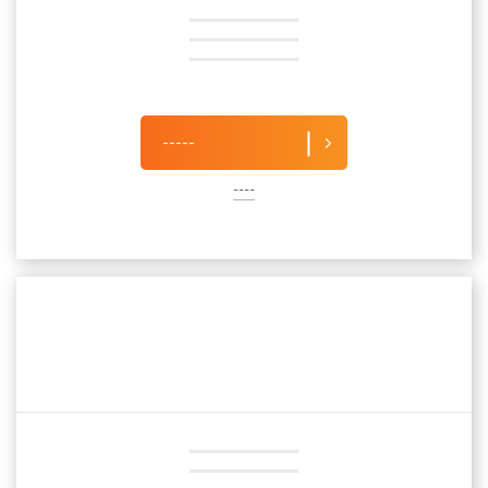
-----
----