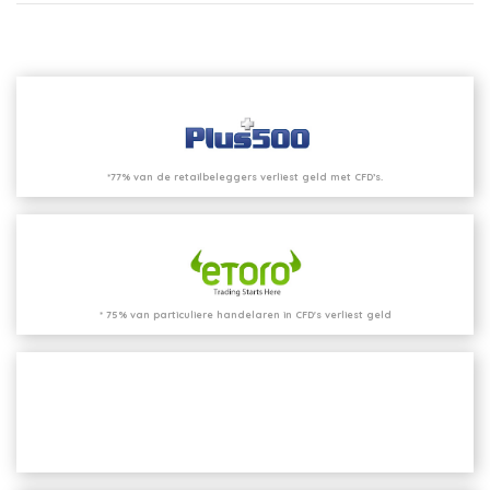
*77% van de retailbeleggers verliest geld met CFD’s.
* 75% van particuliere handelaren in CFD's verliest geld