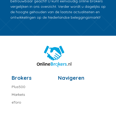
betrouwbaar geacht! U kunt eenvoudig online brokers
vergelijken in ons overzicht. Verder wordt u dagelijks op
de hoogte gehouden van de laatste actualiteiten en
ontwikkelingen op de Nederlandse beleggingsmarkt!
Brokers
Navigeren
Plus500
Markets
eToro