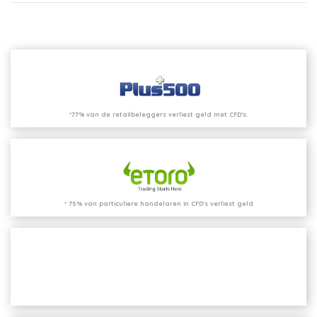
*77% van de retailbeleggers verliest geld met CFD’s.
* 75% van particuliere handelaren in CFD's verliest geld