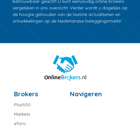
betrouwbaar geacht! U kunt eenvoudig online brokers
vergelijken in ons overzicht. Verder wordt u dagelijks op
de hoogte gehouden van de laatste actualiteiten en
ontwikkelingen op de Nederlandse beleggingsmarkt!
Brokers
Navigeren
Plus500
Markets
eToro