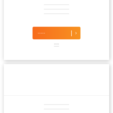
-----
----