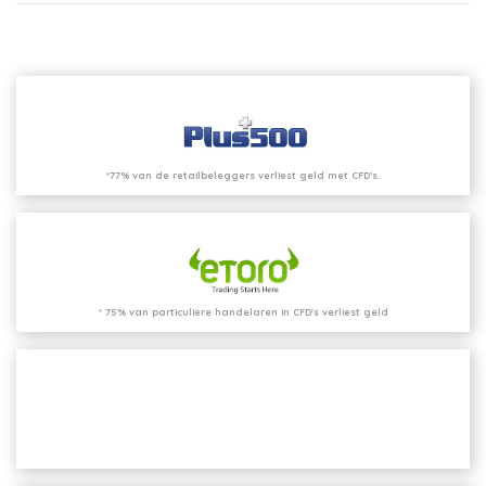
*77% van de retailbeleggers verliest geld met CFD’s.
* 75% van particuliere handelaren in CFD's verliest geld