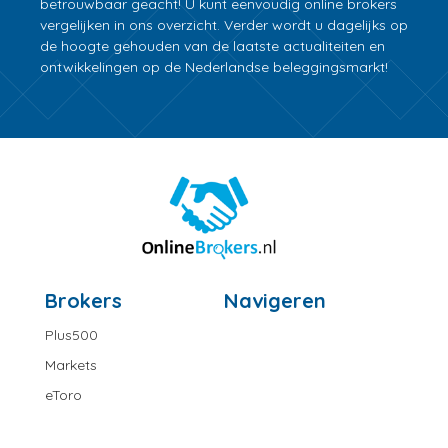
betrouwbaar geacht! U kunt eenvoudig online brokers
vergelijken in ons overzicht. Verder wordt u dagelijks op
de hoogte gehouden van de laatste actualiteiten en
ontwikkelingen op de Nederlandse beleggingsmarkt!
Brokers
Navigeren
Plus500
Markets
eToro