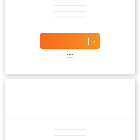
-----
----