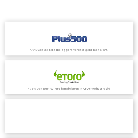
*77% van de retailbeleggers verliest geld met CFD’s.
* 75% van particuliere handelaren in CFD's verliest geld