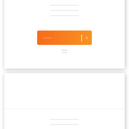
-----
----