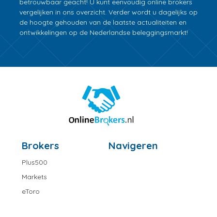
betrouwbaar geacht! U kunt eenvoudig online brokers
vergelijken in ons overzicht. Verder wordt u dagelijks op
de hoogte gehouden van de laatste actualiteiten en
ontwikkelingen op de Nederlandse beleggingsmarkt!
Brokers
Navigeren
Plus500
Markets
eToro