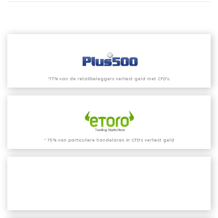
*77% van de retailbeleggers verliest geld met CFD’s.
* 75% van particuliere handelaren in CFD's verliest geld