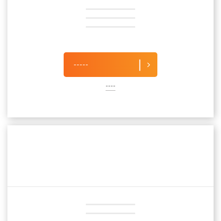
-----
----