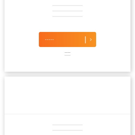
-----
----