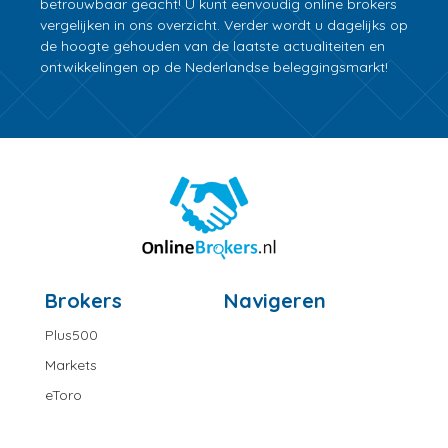
betrouwbaar geacht! U kunt eenvoudig online brokers
vergelijken in ons overzicht. Verder wordt u dagelijks op
de hoogte gehouden van de laatste actualiteiten en
ontwikkelingen op de Nederlandse beleggingsmarkt!
Brokers
Navigeren
Plus500
Markets
eToro