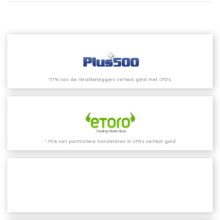
*77% van de retailbeleggers verliest geld met CFD’s.
* 75% van particuliere handelaren in CFD's verliest geld