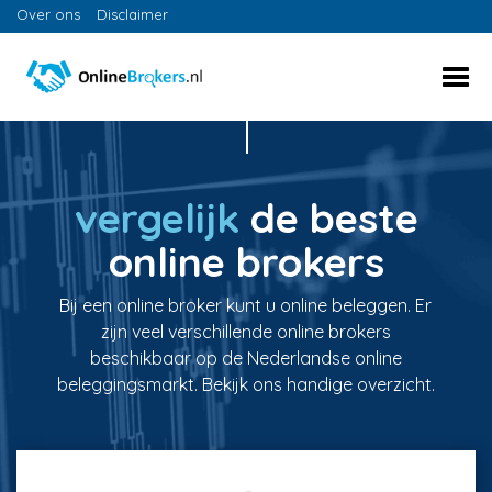
Over ons
Disclaimer
vergelijk
de beste
online brokers
Bij een online broker kunt u online beleggen. Er
zijn veel verschillende online brokers
beschikbaar op de Nederlandse online
beleggingsmarkt. Bekijk ons handige overzicht.