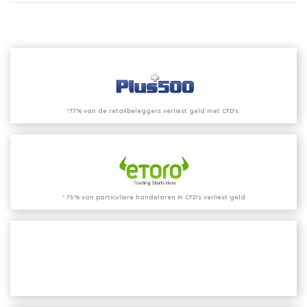
*77% van de retailbeleggers verliest geld met CFD’s.
* 75% van particuliere handelaren in CFD's verliest geld