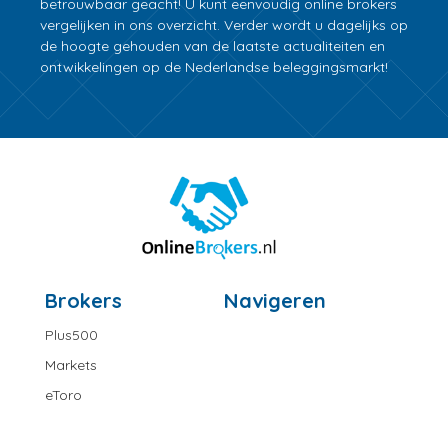
betrouwbaar geacht! U kunt eenvoudig online brokers
vergelijken in ons overzicht. Verder wordt u dagelijks op
de hoogte gehouden van de laatste actualiteiten en
ontwikkelingen op de Nederlandse beleggingsmarkt!
Brokers
Navigeren
Plus500
Markets
eToro