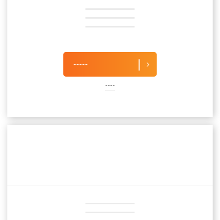
-----
----