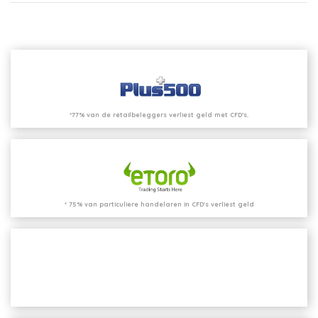
*77% van de retailbeleggers verliest geld met CFD’s.
* 75% van particuliere handelaren in CFD's verliest geld