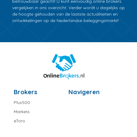
betrouwbaar geacht! U kunt eenvoudig online brokers
vergelijken in ons overzicht. Verder wordt u dagelijks op
de hoogte gehouden van de laatste actualiteiten en
ontwikkelingen op de Nederlandse beleggingsmarkt!
Brokers
Navigeren
Plus500
Markets
eToro