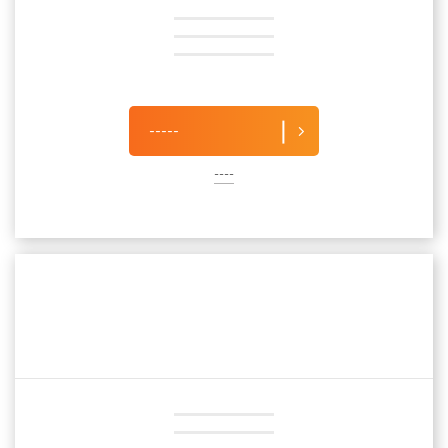
-----
----