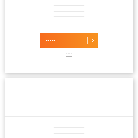
-----
----