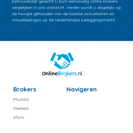
betrouwbaar geacht! U kunt eenvoudig online brokers
vergelijken in ons overzicht. Verder wordt u dagelijks op
de hoogte gehouden van de laatste actualiteiten en
ontwikkelingen op de Nederlandse beleggingsmarkt!
Brokers
Navigeren
Plus500
Markets
eToro