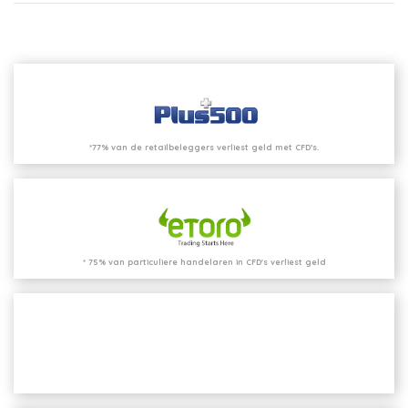
*77% van de retailbeleggers verliest geld met CFD’s.
* 75% van particuliere handelaren in CFD's verliest geld