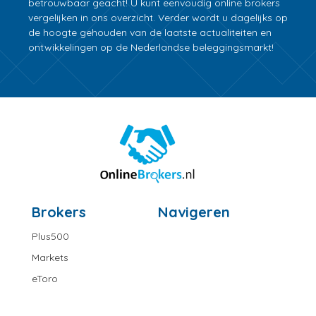
betrouwbaar geacht! U kunt eenvoudig online brokers
vergelijken in ons overzicht. Verder wordt u dagelijks op
de hoogte gehouden van de laatste actualiteiten en
ontwikkelingen op de Nederlandse beleggingsmarkt!
Brokers
Navigeren
Plus500
Markets
eToro