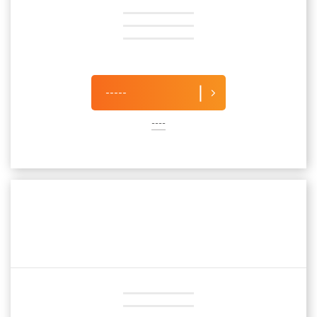
-----
----