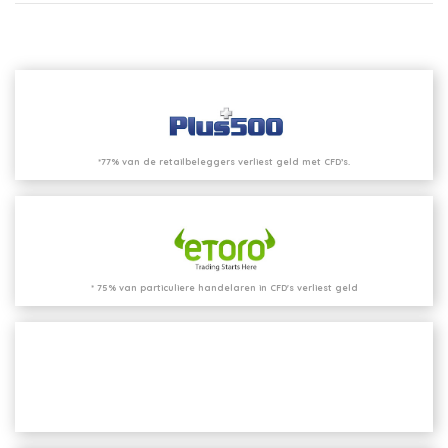
*77% van de retailbeleggers verliest geld met CFD’s.
* 75% van particuliere handelaren in CFD's verliest geld