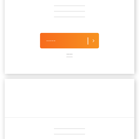
-----
----