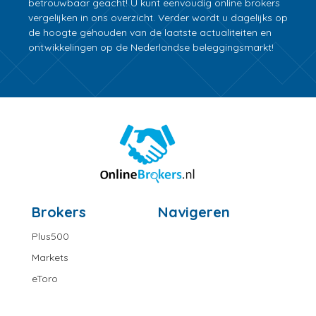
betrouwbaar geacht! U kunt eenvoudig online brokers
vergelijken in ons overzicht. Verder wordt u dagelijks op
de hoogte gehouden van de laatste actualiteiten en
ontwikkelingen op de Nederlandse beleggingsmarkt!
Brokers
Navigeren
Plus500
Markets
eToro