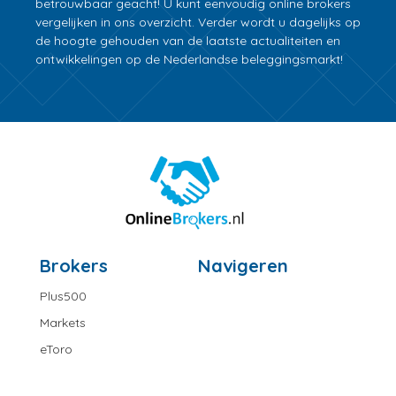
betrouwbaar geacht! U kunt eenvoudig online brokers
vergelijken in ons overzicht. Verder wordt u dagelijks op
de hoogte gehouden van de laatste actualiteiten en
ontwikkelingen op de Nederlandse beleggingsmarkt!
Brokers
Navigeren
Plus500
Markets
eToro