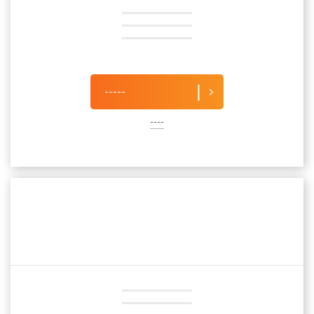
-----
----