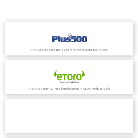
*77% van de retailbeleggers verliest geld met CFD’s.
* 75% van particuliere handelaren in CFD's verliest geld