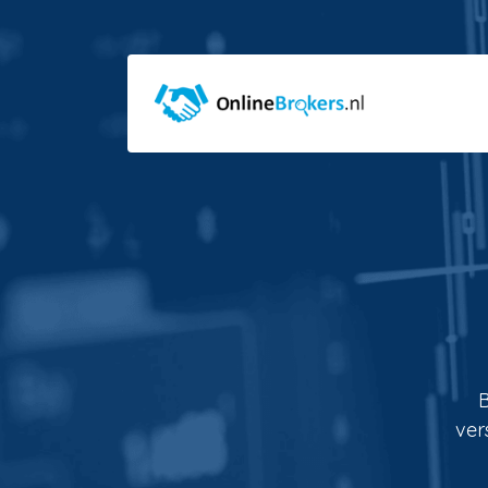
B
ver