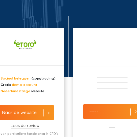
Sociaal beleggen
(copytrading)
Gratis
demo-account
Nederlandstalige
website
-----
Naar de website
----
Lees de review
 van particuliere handelaren in CFD's