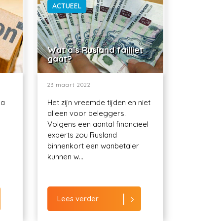
ACTUEEL
Wat als Rusland failliet
gaat?
23 maart 2022
ma
Het zijn vreemde tijden en niet
alleen voor beleggers.
Volgens een aantal financieel
experts zou Rusland
binnenkort een wanbetaler
kunnen w...
Lees verder