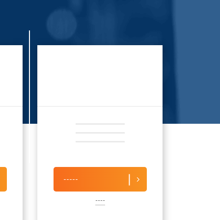
-----
----