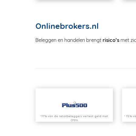
Onlinebrokers.nl
Beleggen en handelen brengt
risico’s
met zic
*77% van de retailbeleggers verliest geld met
* 75% va
CFD’s.