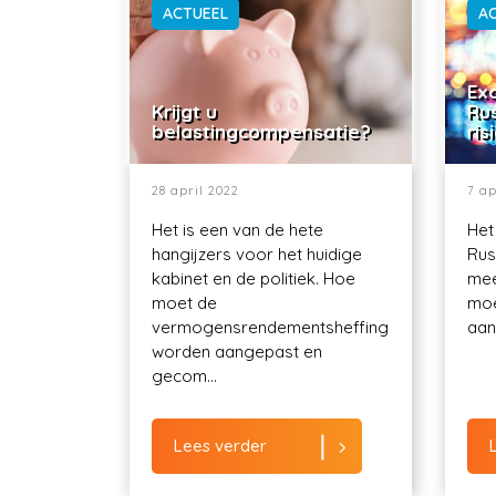
ACTUEEL
A
Exo
Krijgt u
Ru
belastingcompensatie?
ris
28 april 2022
7 ap
Het is een van de hete
Het
hangijzers voor het huidige
Rus
kabinet en de politiek. Hoe
mee
moet de
moe
vermogensrendementsheffing
aant
worden aangepast en
gecom...
Lees verder