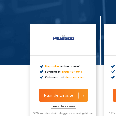
Populaire
online broker!
Favoriet bij
Nederlanders
Oefenen met
demo-account
Naar de website
Lees de review
*77% van de retailbeleggers verliest geld met
* 75%