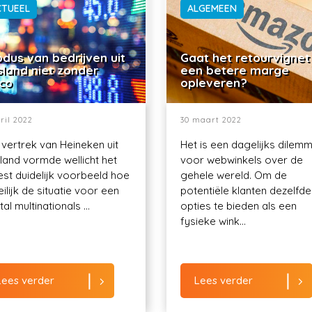
CTUEEL
ALGEMEEN
dus van bedrijven uit
Gaat het retourvignet
sland niet zonder
een betere marge
ico
opleveren?
ril 2022
30 maart 2022
 vertrek van Heineken uit
Het is een dagelijks dilem
land vormde wellicht het
voor webwinkels over de
st duidelijk voorbeeld hoe
gehele wereld. Om de
ilijk de situatie voor een
potentiële klanten dezelfde
al multinationals ...
opties te bieden als een
fysieke wink...
Lees verder
Lees verder