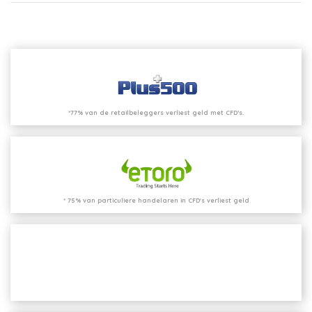
*77% van de retailbeleggers verliest geld met CFD’s.
* 75% van particuliere handelaren in CFD's verliest geld