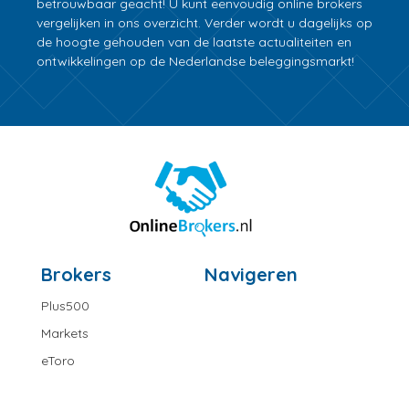
betrouwbaar geacht! U kunt eenvoudig online brokers
vergelijken in ons overzicht. Verder wordt u dagelijks op
de hoogte gehouden van de laatste actualiteiten en
ontwikkelingen op de Nederlandse beleggingsmarkt!
Brokers
Navigeren
Plus500
Markets
eToro