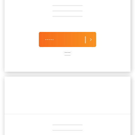
-----
----