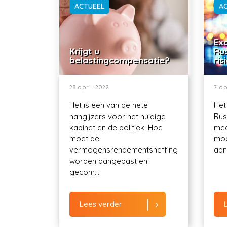
ACTUEEL
A
Exo
Krijgt u
Ru
belastingcompensatie?
ris
28 april 2022
7 ap
Het is een van de hete
Het
hangijzers voor het huidige
Rus
kabinet en de politiek. Hoe
mee
moet de
moe
vermogensrendementsheffing
aant
worden aangepast en
gecom...
Lees verder