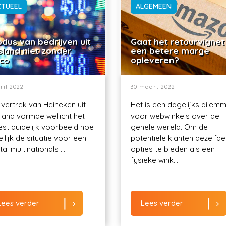
CTUEEL
ALGEMEEN
dus van bedrijven uit
Gaat het retourvignet
sland niet zonder
een betere marge
ico
opleveren?
ril 2022
30 maart 2022
 vertrek van Heineken uit
Het is een dagelijks dilem
land vormde wellicht het
voor webwinkels over de
st duidelijk voorbeeld hoe
gehele wereld. Om de
ilijk de situatie voor een
potentiële klanten dezelfde
al multinationals ...
opties te bieden als een
fysieke wink...
Lees verder
Lees verder