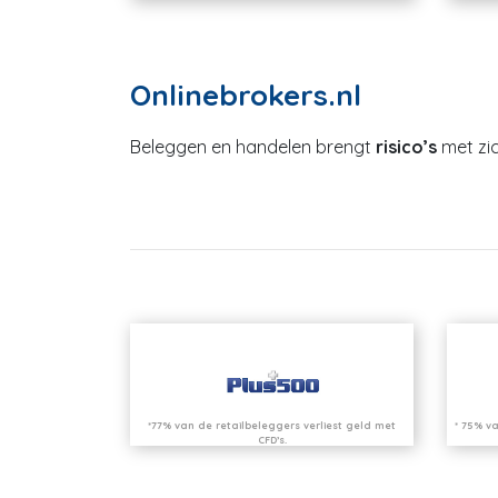
Onlinebrokers.nl
Beleggen en handelen brengt
risico’s
met zic
*77% van de retailbeleggers verliest geld met
* 75% va
CFD’s.