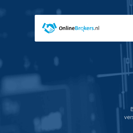
B
ver