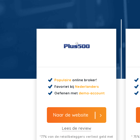
Populaire
online broker!
Favoriet bij
Nederlanders
Oefenen met
demo-account
Naar de website
Lees de review
*77% van de retailbeleggers verliest geld met
* 75%