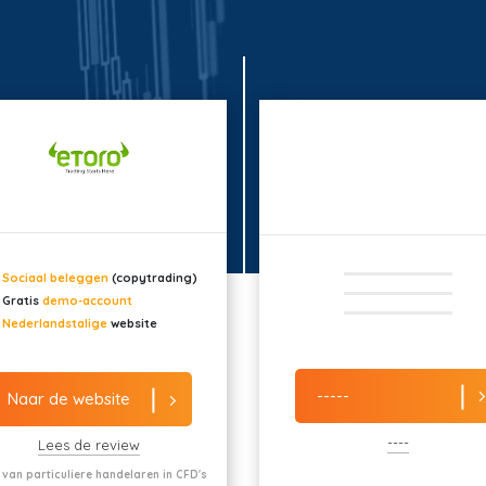
Sociaal beleggen
(copytrading)
Gratis
demo-account
Nederlandstalige
website
-----
Naar de website
----
Lees de review
 van particuliere handelaren in CFD's