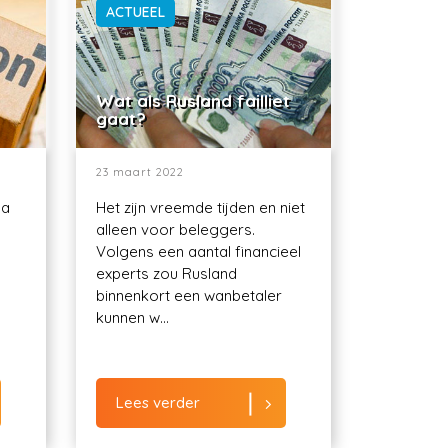
ACTUEEL
Wat als Rusland failliet
gaat?
23 maart 2022
ma
Het zijn vreemde tijden en niet
alleen voor beleggers.
Volgens een aantal financieel
experts zou Rusland
binnenkort een wanbetaler
kunnen w...
Lees verder