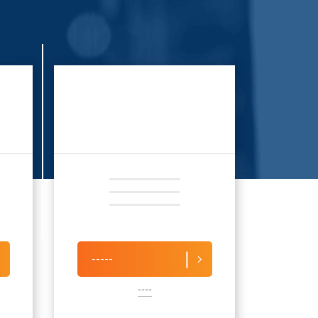
-----
----