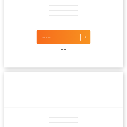
-----
----