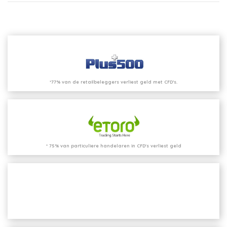
*77% van de retailbeleggers verliest geld met CFD’s.
* 75% van particuliere handelaren in CFD's verliest geld