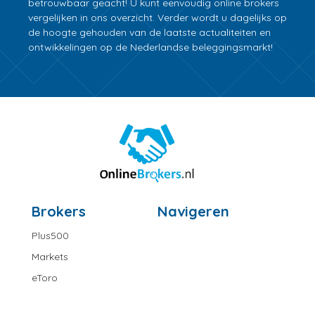
betrouwbaar geacht! U kunt eenvoudig online brokers
vergelijken in ons overzicht. Verder wordt u dagelijks op
de hoogte gehouden van de laatste actualiteiten en
ontwikkelingen op de Nederlandse beleggingsmarkt!
Brokers
Navigeren
Plus500
Markets
eToro