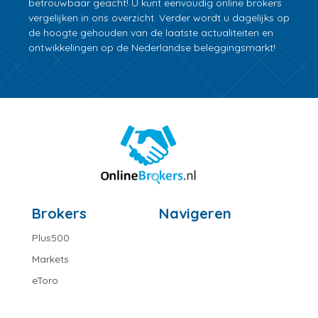
betrouwbaar geacht! U kunt eenvoudig online brokers
vergelijken in ons overzicht. Verder wordt u dagelijks op
de hoogte gehouden van de laatste actualiteiten en
ontwikkelingen op de Nederlandse beleggingsmarkt!
Brokers
Navigeren
Plus500
Markets
eToro