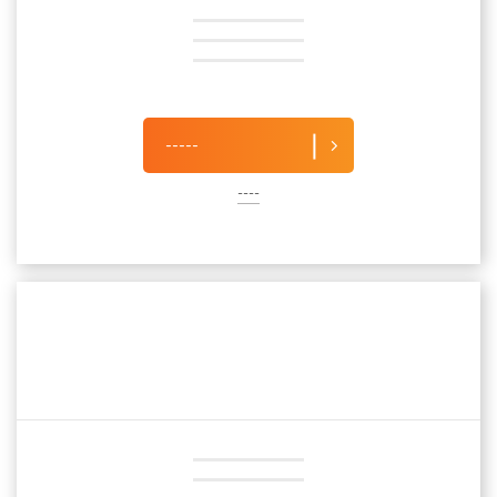
-----
----