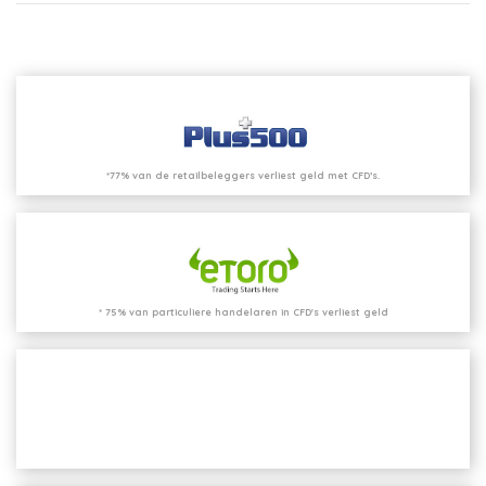
*77% van de retailbeleggers verliest geld met CFD’s.
* 75% van particuliere handelaren in CFD's verliest geld