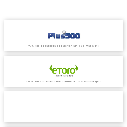
*77% van de retailbeleggers verliest geld met CFD’s.
* 75% van particuliere handelaren in CFD's verliest geld