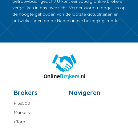
betrouwbaar geacht! U kunt eenvoudig online brokers
vergelijken in ons overzicht. Verder wordt u dagelijks op
de hoogte gehouden van de laatste actualiteiten en
ontwikkelingen op de Nederlandse beleggingsmarkt!
Brokers
Navigeren
Plus500
Markets
eToro