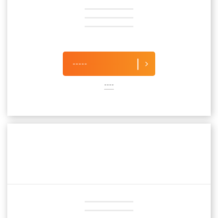
-----
----