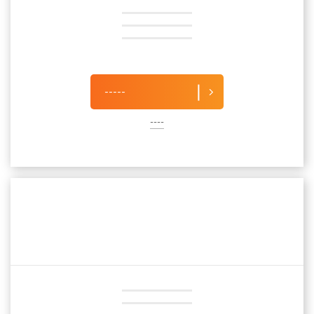
-----
----