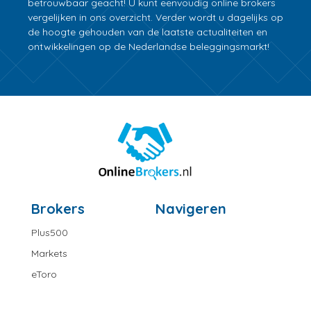
betrouwbaar geacht! U kunt eenvoudig online brokers
vergelijken in ons overzicht. Verder wordt u dagelijks op
de hoogte gehouden van de laatste actualiteiten en
ontwikkelingen op de Nederlandse beleggingsmarkt!
Brokers
Navigeren
Plus500
Markets
eToro