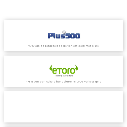
*77% van de retailbeleggers verliest geld met CFD’s.
* 75% van particuliere handelaren in CFD's verliest geld