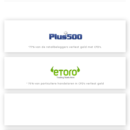
*77% van de retailbeleggers verliest geld met CFD’s.
* 75% van particuliere handelaren in CFD's verliest geld