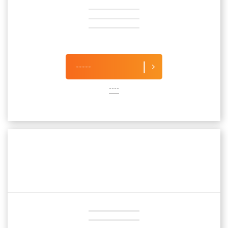
-----
----