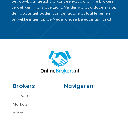
betrouwbaar geacht! U kunt eenvoudig online brokers
vergelijken in ons overzicht. Verder wordt u dagelijks op
de hoogte gehouden van de laatste actualiteiten en
ontwikkelingen op de Nederlandse beleggingsmarkt!
Brokers
Navigeren
Plus500
Markets
eToro