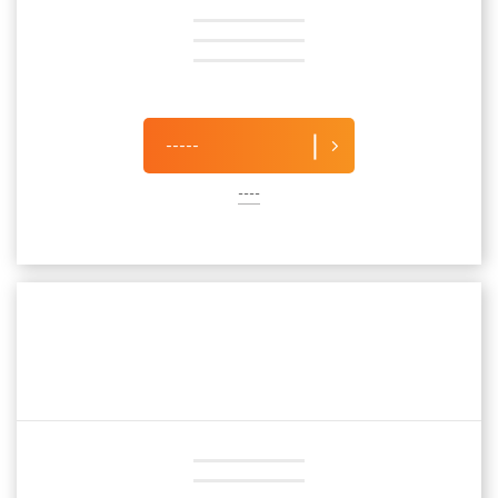
-----
----