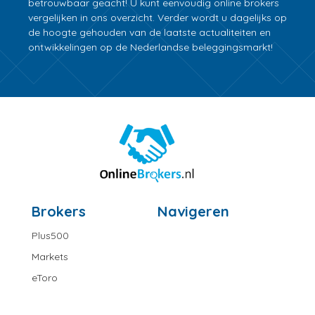
betrouwbaar geacht! U kunt eenvoudig online brokers
vergelijken in ons overzicht. Verder wordt u dagelijks op
de hoogte gehouden van de laatste actualiteiten en
ontwikkelingen op de Nederlandse beleggingsmarkt!
Brokers
Navigeren
Plus500
Markets
eToro