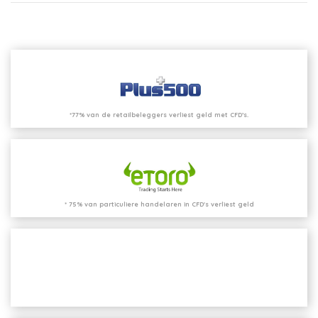
*77% van de retailbeleggers verliest geld met CFD’s.
* 75% van particuliere handelaren in CFD's verliest geld