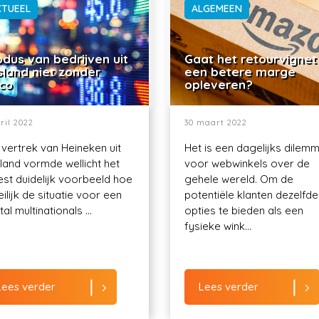
CTUEEL
ALGEMEEN
dus van bedrijven uit
Gaat het retourvignet
sland niet zonder
een betere marge
ico
opleveren?
ril 2022
30 maart 2022
 vertrek van Heineken uit
Het is een dagelijks dilem
land vormde wellicht het
voor webwinkels over de
st duidelijk voorbeeld hoe
gehele wereld. Om de
ilijk de situatie voor een
potentiële klanten dezelfde
al multinationals ...
opties te bieden als een
fysieke wink...
Lees verder
Lees verder