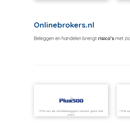
Onlinebrokers.nl
Beleggen en handelen brengt
risico’s
met zic
*77% van de retailbeleggers verliest geld met
* 75% va
CFD’s.