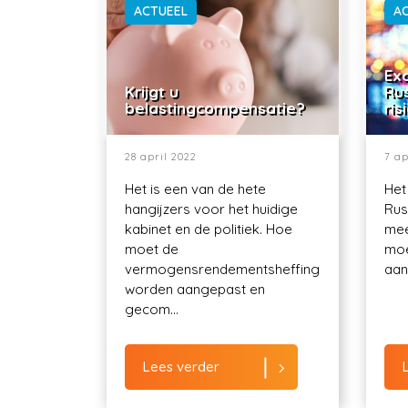
ACTUEEL
A
Exo
Krijgt u
Ru
belastingcompensatie?
ris
28 april 2022
7 ap
Het is een van de hete
Het
hangijzers voor het huidige
Rus
kabinet en de politiek. Hoe
mee
moet de
moe
vermogensrendementsheffing
aant
worden aangepast en
gecom...
Lees verder