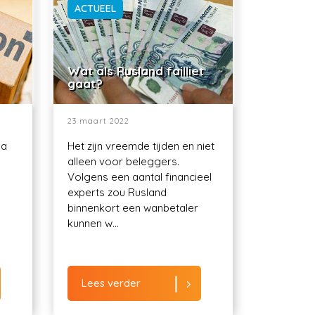
ACTUEEL
Wat als Rusland failliet
gaat?
23 maart 2022
ma
Het zijn vreemde tijden en niet
alleen voor beleggers.
Volgens een aantal financieel
experts zou Rusland
binnenkort een wanbetaler
kunnen w...
Lees verder