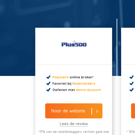
Populaire
online broker!
Favoriet bij
Nederlanders
Oefenen met
demo-account
Naar de website
Lees de review
*77% van de retailbeleggers verliest geld met
* 75%