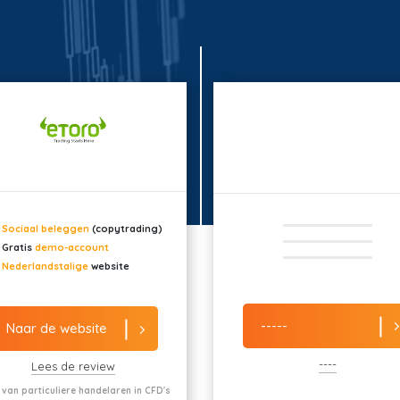
Sociaal beleggen
(copytrading)
Gratis
demo-account
Nederlandstalige
website
-----
Naar de website
----
Lees de review
 van particuliere handelaren in CFD's