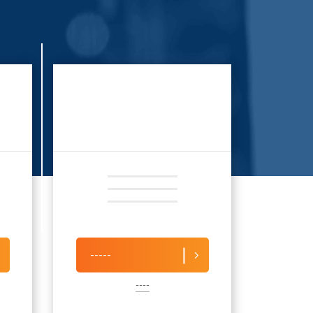
-----
----