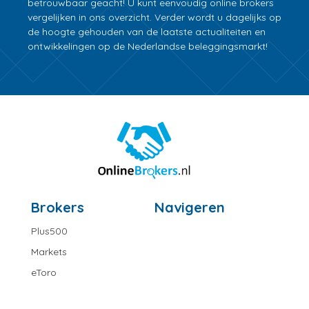
betrouwbaar geacht! U kunt eenvoudig online brokers
vergelijken in ons overzicht. Verder wordt u dagelijks op
de hoogte gehouden van de laatste actualiteiten en
ontwikkelingen op de Nederlandse beleggingsmarkt!
Brokers
Navigeren
Plus500
Markets
eToro