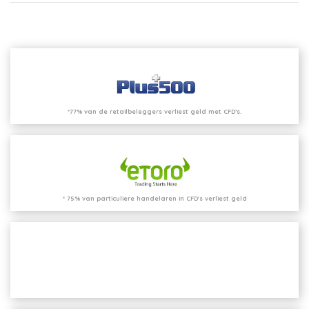
*77% van de retailbeleggers verliest geld met CFD’s.
* 75% van particuliere handelaren in CFD's verliest geld