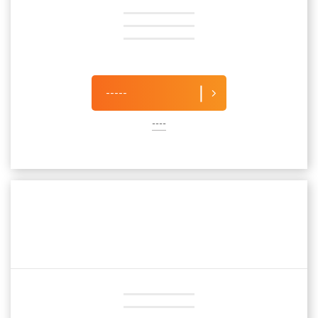
-----
----