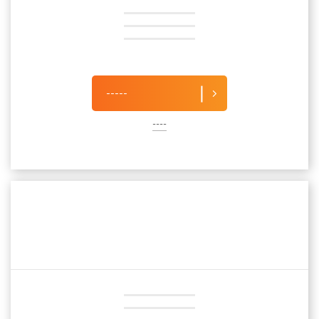
-----
----