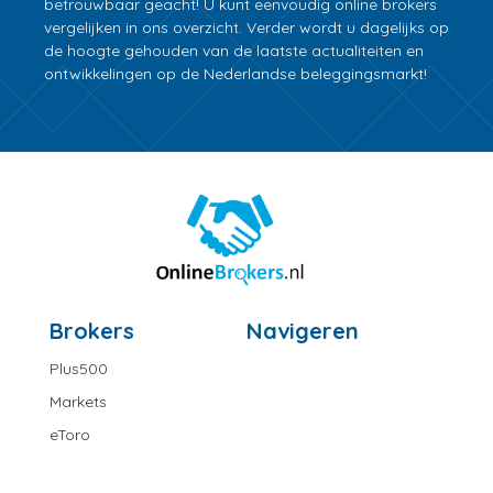
betrouwbaar geacht! U kunt eenvoudig online brokers
vergelijken in ons overzicht. Verder wordt u dagelijks op
de hoogte gehouden van de laatste actualiteiten en
ontwikkelingen op de Nederlandse beleggingsmarkt!
Brokers
Navigeren
Plus500
Markets
eToro