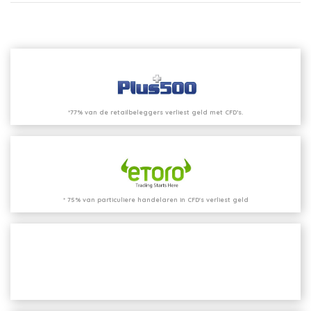
*77% van de retailbeleggers verliest geld met CFD’s.
* 75% van particuliere handelaren in CFD's verliest geld