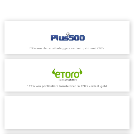
*77% van de retailbeleggers verliest geld met CFD’s.
* 75% van particuliere handelaren in CFD's verliest geld