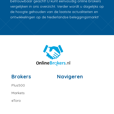
betrouwbaar geacht! U kunt eenvoudig online brokers
vergelijken in ons overzicht. Verder wordt u dagelijks op
de hoogte gehouden van de laatste actualiteiten en
ontwikkelingen op de Nederlandse beleggingsmarkt!
Brokers
Navigeren
Plus500
Markets
eToro