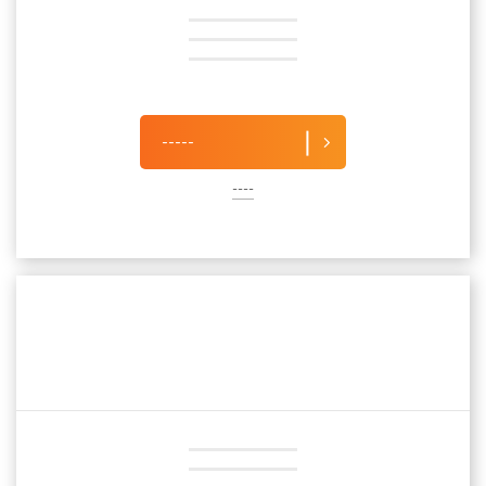
-----
----