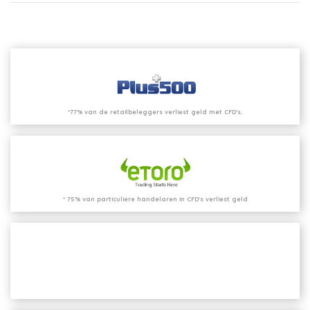
*77% van de retailbeleggers verliest geld met CFD’s.
* 75% van particuliere handelaren in CFD's verliest geld