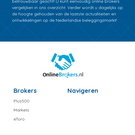
betrouwbaar geacht! U kunt eenvoudig online brokers
vergelijken in ons overzicht. Verder wordt u dagelijks op
de hoogte gehouden van de laatste actualiteiten en
ontwikkelingen op de Nederlandse beleggingsmarkt!
Brokers
Navigeren
Plus500
Markets
eToro