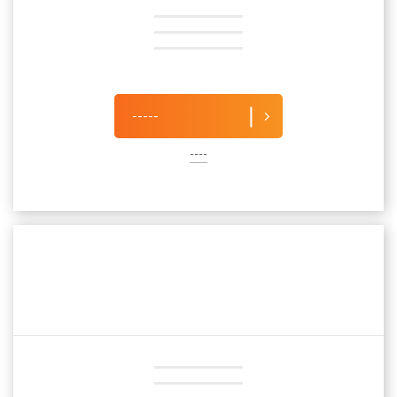
-----
----