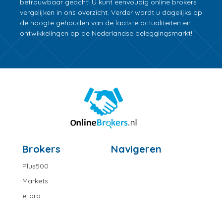
betrouwbaar geacht! U kunt eenvoudig online brokers
vergelijken in ons overzicht. Verder wordt u dagelijks op
de hoogte gehouden van de laatste actualiteiten en
ontwikkelingen op de Nederlandse beleggingsmarkt!
Brokers
Navigeren
Plus500
Markets
eToro