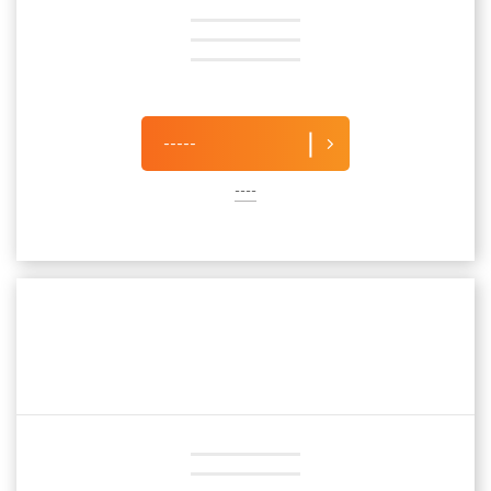
-----
----