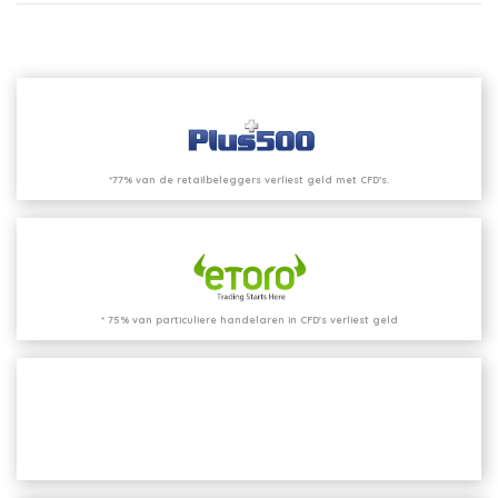
*77% van de retailbeleggers verliest geld met CFD’s.
* 75% van particuliere handelaren in CFD's verliest geld