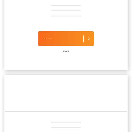
-----
----