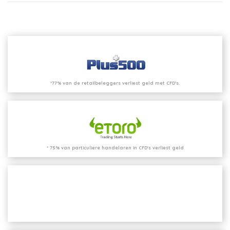
*77% van de retailbeleggers verliest geld met CFD’s.
* 75% van particuliere handelaren in CFD's verliest geld