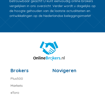
betrouwbaar geacht! U kunt eenvoudig online brokers
vergelijken in ons overzicht. Verder wordt u dagelijks op
de hoogte gehouden van de laatste actualiteiten en
ontwikkelingen op de Nederlandse beleggingsmarkt!
Brokers
Navigeren
Plus500
Markets
eToro