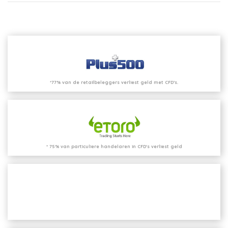
*77% van de retailbeleggers verliest geld met CFD’s.
* 75% van particuliere handelaren in CFD's verliest geld