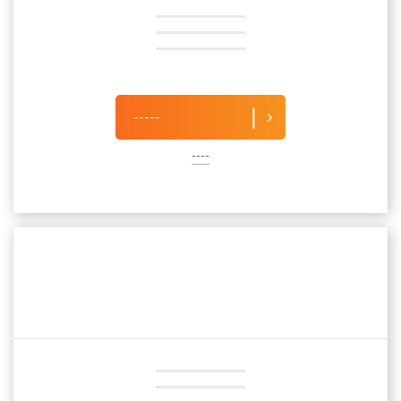
-----
----