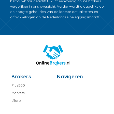
betrouwbaar geacht! U kunt eenvoudig online brokers
vergelijken in ons overzicht. Verder wordt u dagelijks op
de hoogte gehouden van de laatste actualiteiten en
ontwikkelingen op de Nederlandse beleggingsmarkt!
Brokers
Navigeren
Plus500
Markets
eToro