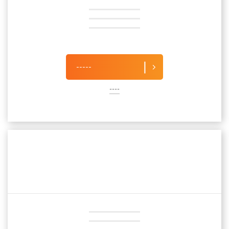
-----
----