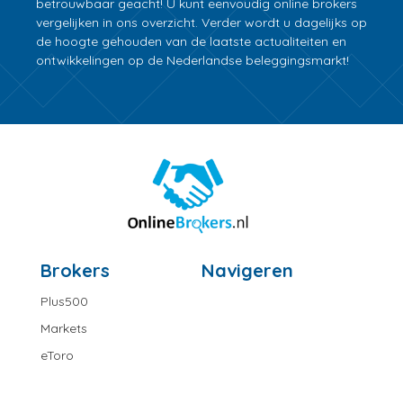
betrouwbaar geacht! U kunt eenvoudig online brokers
vergelijken in ons overzicht. Verder wordt u dagelijks op
de hoogte gehouden van de laatste actualiteiten en
ontwikkelingen op de Nederlandse beleggingsmarkt!
Brokers
Navigeren
Plus500
Markets
eToro