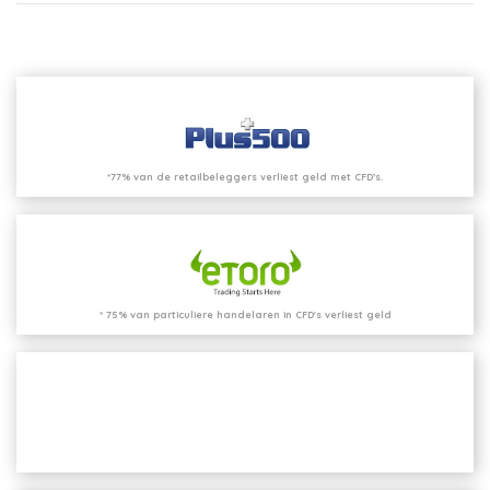
*77% van de retailbeleggers verliest geld met CFD’s.
* 75% van particuliere handelaren in CFD's verliest geld