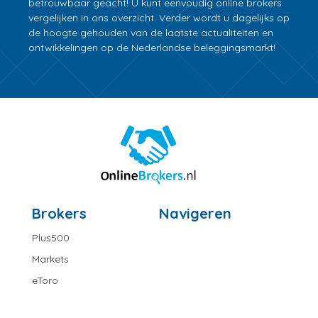
betrouwbaar geacht! U kunt eenvoudig online brokers
vergelijken in ons overzicht. Verder wordt u dagelijks op
de hoogte gehouden van de laatste actualiteiten en
ontwikkelingen op de Nederlandse beleggingsmarkt!
Brokers
Navigeren
Plus500
Markets
eToro