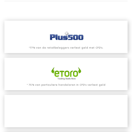
*77% van de retailbeleggers verliest geld met CFD’s.
* 75% van particuliere handelaren in CFD's verliest geld