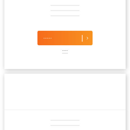
-----
----