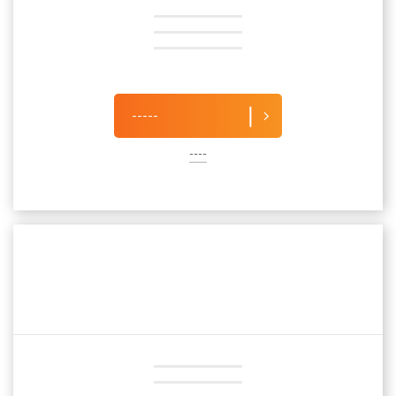
-----
----