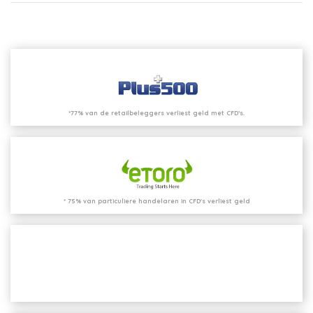
*77% van de retailbeleggers verliest geld met CFD’s.
* 75% van particuliere handelaren in CFD's verliest geld