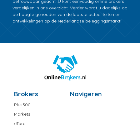
betrouwbaar geacht! U kunt eenvoudig online brokers
vergelijken in ons overzicht. Verder wordt u dagelijks op
de hoogte gehouden van de laatste actualiteiten en
ontwikkelingen op de Nederlandse beleggingsmarkt!
Brokers
Navigeren
Plus500
Markets
eToro