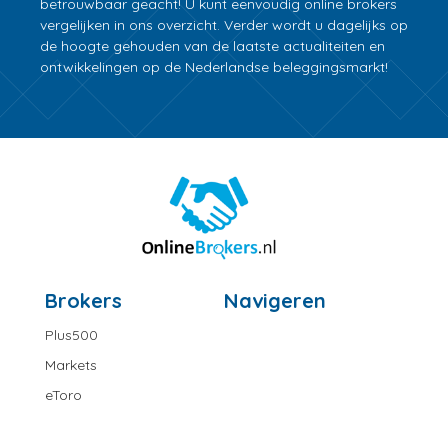
betrouwbaar geacht! U kunt eenvoudig online brokers
vergelijken in ons overzicht. Verder wordt u dagelijks op
de hoogte gehouden van de laatste actualiteiten en
ontwikkelingen op de Nederlandse beleggingsmarkt!
Brokers
Navigeren
Plus500
Markets
eToro