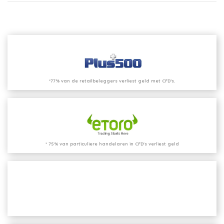
*77% van de retailbeleggers verliest geld met CFD’s.
* 75% van particuliere handelaren in CFD's verliest geld