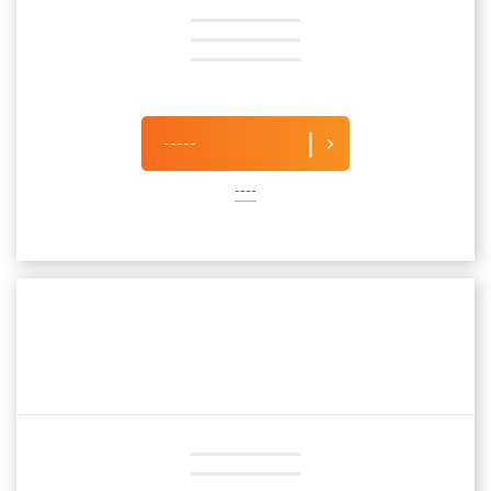
-----
----