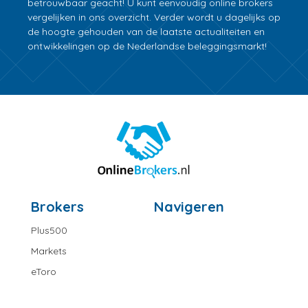
betrouwbaar geacht! U kunt eenvoudig online brokers
vergelijken in ons overzicht. Verder wordt u dagelijks op
de hoogte gehouden van de laatste actualiteiten en
ontwikkelingen op de Nederlandse beleggingsmarkt!
Brokers
Navigeren
Plus500
Markets
eToro