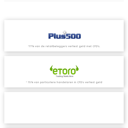
*77% van de retailbeleggers verliest geld met CFD’s.
* 75% van particuliere handelaren in CFD's verliest geld