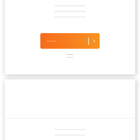
-----
----