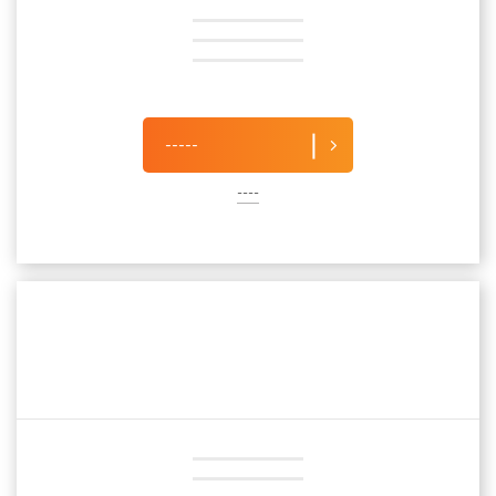
-----
----