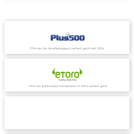
*77% van de retailbeleggers verliest geld met CFD’s.
* 75% van particuliere handelaren in CFD's verliest geld