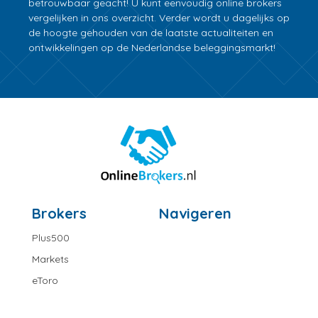
betrouwbaar geacht! U kunt eenvoudig online brokers
vergelijken in ons overzicht. Verder wordt u dagelijks op
de hoogte gehouden van de laatste actualiteiten en
ontwikkelingen op de Nederlandse beleggingsmarkt!
Brokers
Navigeren
Plus500
Markets
eToro