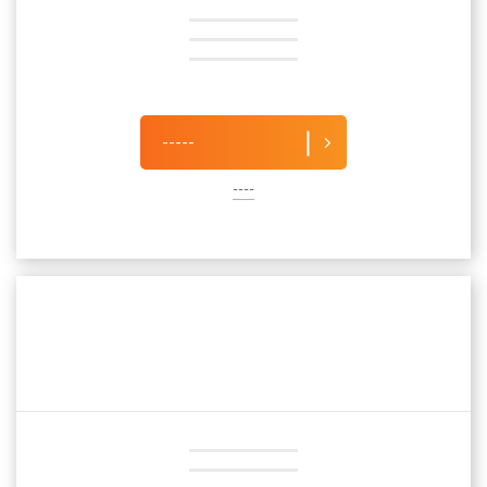
-----
----