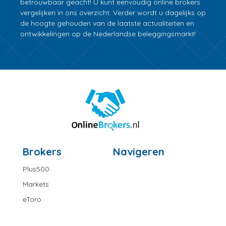
betrouwbaar geacht! U kunt eenvoudig online brokers
vergelijken in ons overzicht. Verder wordt u dagelijks op
de hoogte gehouden van de laatste actualiteiten en
ontwikkelingen op de Nederlandse beleggingsmarkt!
Brokers
Navigeren
Plus500
Markets
eToro