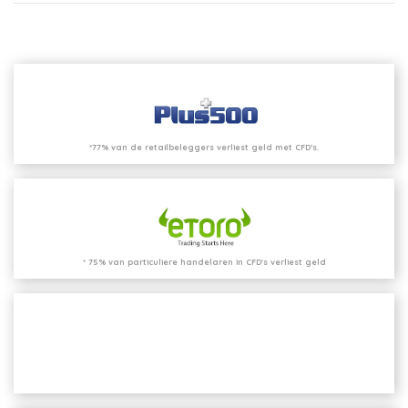
*77% van de retailbeleggers verliest geld met CFD’s.
* 75% van particuliere handelaren in CFD's verliest geld